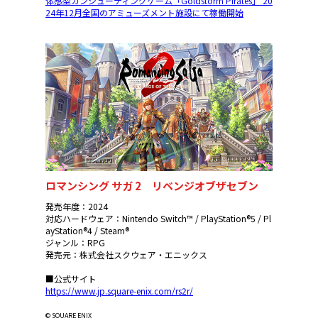
体感型ガンシューティングゲーム「Goldstorm Pirates」 20
24年12月全国のアミューズメント施設にて稼働開始
ロマンシング サガ 2 リベンジオブザセブン
発売年度：2024
対応ハードウェア：Nintendo Switch™ / PlayStation®5 / Pl
ayStation®4 / Steam®
ジャンル：RPG
発売元：株式会社スクウェア・エニックス
■公式サイト
https://www.jp.square-enix.com/rs2r/
© SQUARE ENIX