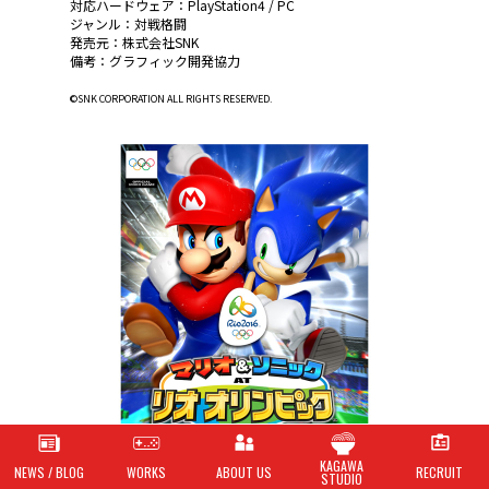
対応ハードウェア：PlayStation4 / PC
ジャンル：対戦格闘
発売元：株式会社SNK
備考：グラフィック開発協力
©SNK CORPORATION ALL RIGHTS RESERVED.
KAGAWA
NEWS / BLOG
WORKS
ABOUT US
RECRUIT
STUDIO