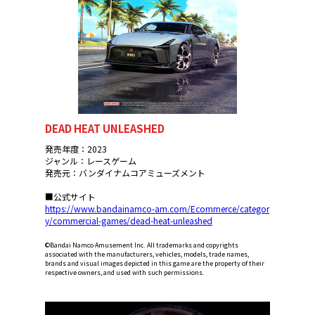
DEAD HEAT UNLEASHED
発売年度：2023
ジャンル：レースゲーム
発売元：バンダイナムコアミューズメント
■公式サイト
https://www.bandainamco-am.com/Ecommerce/categor
y/commercial-games/dead-heat-unleashed
©Bandai Namco Amusement Inc. All trademarks and copyrights
associated with the manufacturers, vehicles, models, trade names,
brands and visual images depicted in this game are the property of their
respective owners, and used with such permissions.