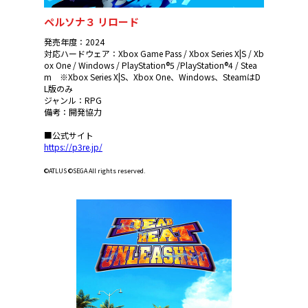
ペルソナ３ リロード
発売年度：2024
対応ハードウェア：Xbox Game Pass / Xbox Series X|S / Xb
ox One / Windows / PlayStation®5 /PlayStation®4 / Stea
m ※Xbox Series X|S、Xbox One、Windows、SteamはD
L版のみ
ジャンル：RPG
備考：開発協力
■公式サイト
https://p3re.jp/
©ATLUS ©SEGA All rights reserved.