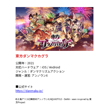
東方ダンマクカグラ
公開年：2021
対応ハードウェア：iOS / Android
ジャンル：ダンマクリズムアクション
開発・運営: アンノウンX
■公式サイト
https://danmaku.jp/
©上海アリス幻樂団 ©アンノウンX/AQUASTYLE・DeNA・xeen inspired by 東
方Project