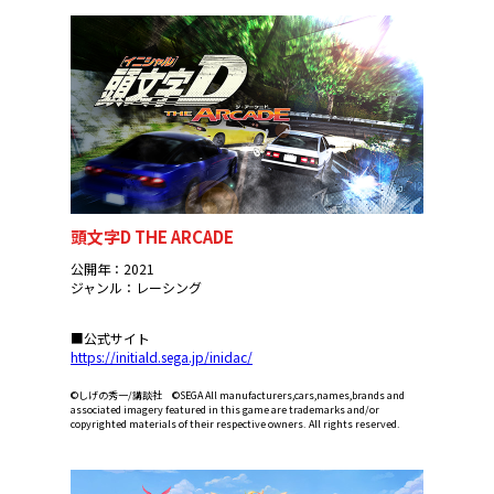
頭文字D THE ARCADE
公開年：2021
ジャンル：レーシング
■公式サイト
https://initiald.sega.jp/inidac/
©しげの秀一/講談社 ©SEGA All manufacturers,cars,names,brands and
associated imagery featured in this game are trademarks and/or
copyrighted materials of their respective owners. All rights reserved.