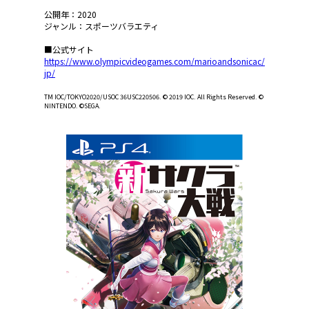
公開年：2020
ジャンル：スポーツバラエティ
■公式サイト
https://www.olympicvideogames.com/marioandsonicac/
jp/
TM IOC/TOKYO2020/USOC 36USC220506. © 2019 IOC. All Rights Reserved. ©
NINTENDO. ©SEGA.