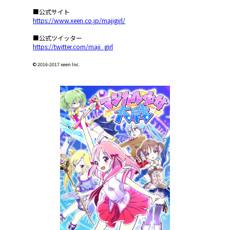
■公式サイト
https://www.xeen.co.jp/majigirl/
■公式ツイッター
https://twitter.com/maji_girl
© 2016-2017 xeen Inc.