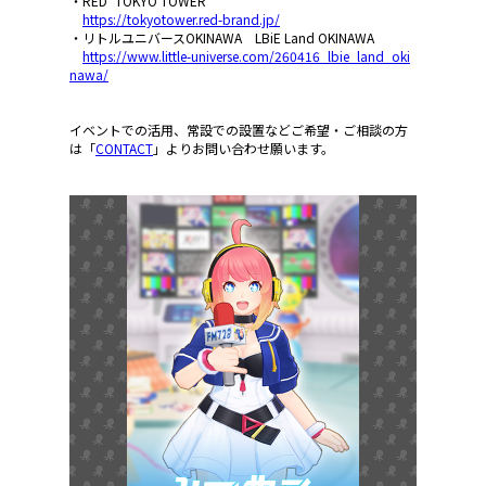
・RED° TOKYO TOWER
https://tokyotower.red-brand.jp/
・リトルユニバースOKINAWA LBiE Land OKINAWA
https://www.little-universe.com/260416_lbie_land_oki
nawa/
イベントでの活用、常設での設置などご希望・ご相談の方
は「
CONTACT
」よりお問い合わせ願います。