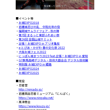
■イベント等
・
お城EXPO2018
・
岩櫃城忍びの乱 令和元年の役
・
福岡城サムライフェア - 秋の陣
・
第7回 まるっと東部ふれあい祭
・
第26回 全国山城サミット
・
出張！お城EXPO in アリオ亀有
・
e-とぴあ・かがわ 春の文化祭 2022
・
大阪お城フェス2022
・
にっぽん城まつり2023 feat.出張！お城EXPO in 愛知
・
G7群馬高崎デジタル・技術大臣会合 デジタル技術展
・
特別版 お城EXPO in 姫路
・
お城EXPO2024
・
お城EXPO2025
■常設
・忍者堂
http://ninjado.jp/
・岩櫃真田忍者ミュージアム「にんぱく」
https://www.ninpaku.net/
・髙津商会
https://www.kouzu.jp/