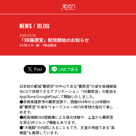
NEWS / BLOG
2026.03.30
「XR藤原宮」配信開始のお知らせ
#お知らせ一般 #製品関連
LINEで送る
日本初の都城"藤原京"の中心である"藤原宮"の姿を高精細復
元CGで体感できるアプリケーション「XR藤原宮」の配信を
AppStore/GooglePlayにて開始いたしました。
●
奈良県橿原市の藤原宮跡で、西暦694年から16年間の
都"藤原宮"の姿をウォークスルーAR/VR実物大復元で楽し
めます。
●超高精細360度画像による復元体験や、上空から藤原宮
を見るVRジャンプ機能もあります。
●"大極殿"の内部に入ることもでき、天皇の帝座である"高
御座"も再現しています。