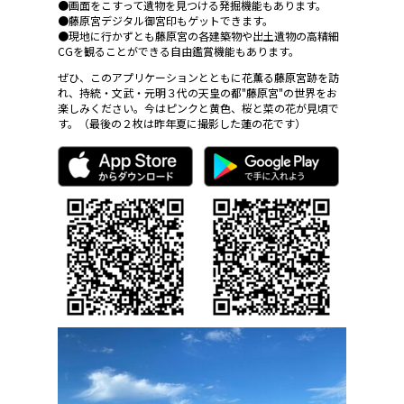
●画面をこすって遺物を見つける発掘機能もあります。
●藤原宮デジタル御宮印もゲットできます。
●現地に行かずとも藤原宮の各建築物や出土遺物の高精細
CGを観ることができる自由鑑賞機能もあります。
ぜひ、このアプリケーションとともに花薫る藤原宮跡を訪
れ、持統・文武・元明３代の天皇の都"藤原宮"の世界をお
楽しみください。今はピンクと黄色、桜と菜の花が見頃で
す。（最後の２枚は昨年夏に撮影した蓮の花です）