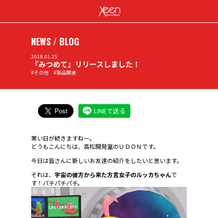
NEWS / BLOG
2018.01.25
『みつめて』リリースしました！
#その他 #製品関連
LINEで送る
寒い日が続きますねー。
どうもこんにちは、高松開発室のＵＤＯＮです。
今日は皆さんに新しいお友達の紹介をしたいと思います。
それは、
宇宙の彼方から来た方言女子のルッカちゃん
で
す！パチパチパチ。