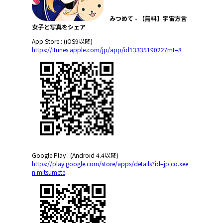
みつめて - 【無料】宇宙方言
女子と写真をシェア
App Store : (iOS9以降)
https://itunes.apple.com/jp/app/id1333519022?mt=8
Google Play : (Android 4.4以降)
https://play.google.com/store/apps/details?id=jp.co.xee
n.mitsumete