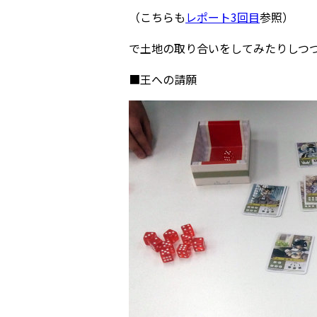
（こちらも
レポート3回目
参照）
で土地の取り合いをしてみたりしつ
■王への請願