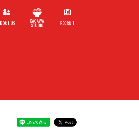
KAGAWA
BOUT US
RECRUIT
STUDIO
LINEで送る