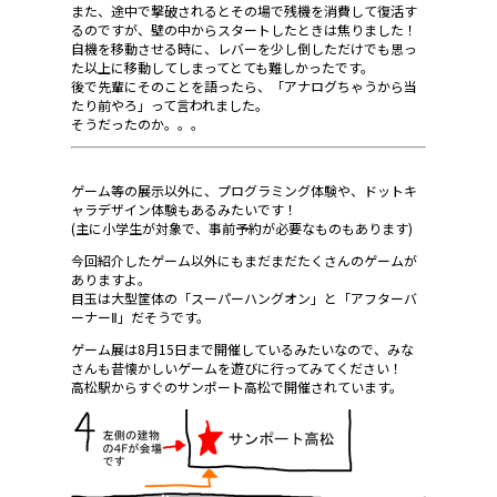
また、途中で撃破されるとその場で残機を消費して復活す
るのですが、壁の中からスタートしたときは焦りました！
自機を移動させる時に、レバーを少し倒しただけでも思っ
た以上に移動してしまってとても難しかったです。
後で先輩にそのことを語ったら、「アナログちゃうから当
たり前やろ」って言われました。
そうだったのか。。。
ゲーム等の展示以外に、プログラミング体験や、ドットキ
ャラデザイン体験もあるみたいです！
(主に小学生が対象で、事前予約が必要なものもあります)
今回紹介したゲーム以外にもまだまだたくさんのゲームが
ありますよ。
目玉は大型筐体の「スーパーハングオン」と「アフターバ
ーナーⅡ」だそうです。
ゲーム展は8月15日まで開催しているみたいなので、みな
さんも昔懐かしいゲームを遊びに行ってみてください！
高松駅からすぐのサンポート高松で開催されています。