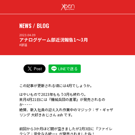
NEWS / BLOG
2023.04.09
アナログゲーム部近況報告1～3月
#部活
LINEで送る
この記事が更新される頃には4月でしょうか。
はやいもので2023年ももう3月も終わり。
来月4月21日には『機械兵団の進軍』が発売されるの
か･････
絶賛、新入社員の迎え入れ作業中のマジック：ザ・ギャザ
リング 大好きおじさん ash です。
前回から3か月ほど間が空きましたが2月3日に『ファイレ
クシア：完全なる統一』が発売されましたね！