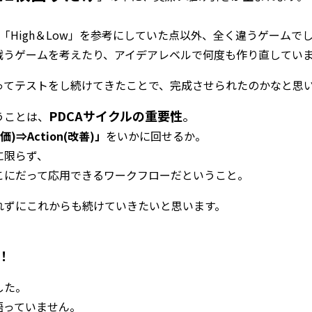
「High＆Low」を参考にしていた点以外、全く違うゲームで
戦うゲームを考えたり、アイデアレベルで何度も作り直してい
ってテストをし続けてきたことで、完成させられたのかなと思
PDCAサイクルの重要性
。
うことは、
価)⇒Action(改善)」
をいかに回せるか。
に限らず、
こにだって応用できるワークフローだということ。
れずにこれからも続けていきたいと思います。
！
した。
語っていません。