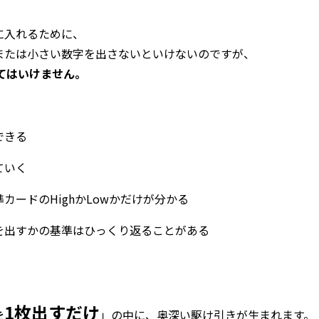
に入れるために、
または小さい数字を出さないといけないのですが、
てはいけません。
できる
ていく
ードのHighかLowかだけが分かる
を出すかの基準はひっくり返ることがある
1枚出すだけ
を
」の中に、奥深い駆け引きが生まれます。